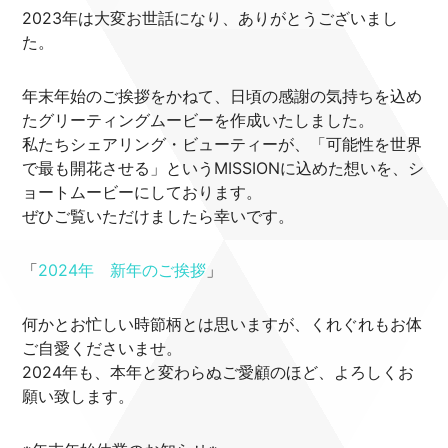
2023年は大変お世話になり、ありがとうございまし
た。
MISSION
年末年始のご挨拶をかねて、日頃の感謝の気持ちを込め
たグリーティングムービーを作成いたしました。
Corporate
私たちシェアリング・ビューティーが、「可能性を世界
で最も開花させる」というMISSIONに込めた想いを、シ
News
ョートムービーにしております。
ぜひご覧いただけましたら幸いです。
Service
「
2024年 新年のご挨拶
」
Column
Recruit
何かとお忙しい時節柄とは思いますが、くれぐれもお体
ご自愛くださいませ。
Contact
2024年も、本年と変わらぬご愛顧のほど、よろしくお
願い致します。